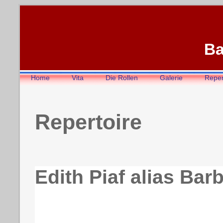
Ba
Home
Vita
Die Rollen
Galerie
Reper
Repertoire
Edith Piaf alias Bar